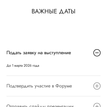
* Доступ к мероприятиям Форума и пакет могут
ВАЖНЫЕ ДАТЫ
варьироваться в зависимости от выбранного пакета.
Подать заявку на выступление
До
1
марта
202
6
года
Подтвердить участие в Форуме
В соответствии с условиями участия
Отправить слайды презентации