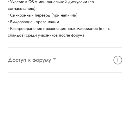
• Участие в Q&A или панельной дискуссии (по
согласованию
)
• Синхронный перевод
(
при наличии)
• Видеозапись презентации.
• Распространение презентационных материалов (
в т. ч.
слайдов) среди участников после
ф
орума.
Доступ к форуму *
Пакет участника, включающий бейдж с именем
докладчика, программу форума и печатные материалы.
• Доступ для одного докладчика/участника дискуссии на
все сессии форума, включая кофе-брейки и обеды.
• Доступ к веб-приложению за несколько дней до
начала форума, позволяющий планировать встречи с
другими участниками.
• Доступ к презентационным материалам после форума.