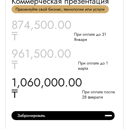
Коммерческая презентация
Презентуйте свой бизнес, технологии или услуги
874
,
5
00.00
₸
При оплате до 31
Января
961
,
5
00.00
₸
При оплате до 1
марта
1,
060
,000.00
₸
При оплате после
28 февраля
Забронировать