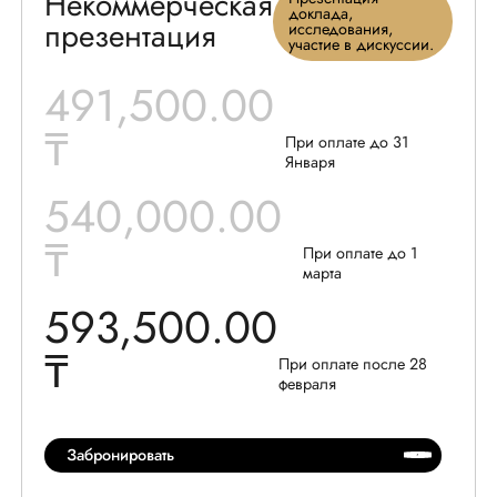
Некоммерческая
доклада,
презентация
исследования,
участие в дискуссии.
491
,
5
00
.00
₸
При оплате до 31
Января
5
40
,
000
.00
₸
При оплате до 1
марта
593
,
5
00
.00
₸
При оплате после 28
февраля
Забронировать