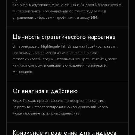
включал выступления Джона Манна и Андрея Кожевникова о
многоканальной коммуникации со стейкхолдерами и
управлении цифровыми профилями в эпоху ИИ.
Ценность стратегического нарратива
В партнёрстве с Nightingale Int. Эльданиз Гусейнов показал,
что коммуникация должна начинаться с анализа
геополитической среды, используя конкретные кейсы, такие
как Казатомпром и санкции в отношении критических
минералов.
От анализа к действию
Влад Паддак провёл сессию по построению матриц
нарратива и стресс-тестированию коммуникаций через
моделирование кризисных сценариев.
Кризисное управление для лидеров