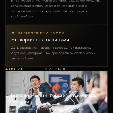
В партнёрстве с IMC Montan эксперты представили методики,
связывающие экологические и социальные риски с
финансовыми показателями компании, обеспечивая
устойчивый рост.
★
ВЕЧЕРНЯЯ ПРОГРАММА
Нетворкинг за напитками
День завершился нетворкинг-вечером при поддержке
AltynGold - неформальным продолжением стратегических
дискуссий дня.
ДЕНЬ 03
16 АПРЕЛЯ
Технологический Форсайт и Устойчивое
Развитие
Заключительный день был посвящён передовым