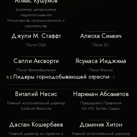
Алмас Кушумов
Директор департамента
недропользования
Министерство промышленности и
строительства
Джули М. Стаффт
Алеска Симкич
Посол США
Посол ЕС
Салли Аксворти
Ясумаса Ииджима
Посол Великобритании
Посол Японии
Лидеры горнодобывающей отрасли
02
05
Виталий Несис
Нариман Абсаметов
Главный исполнительный директор
Председатель Правления
Solidcore Resources
АО НГК Тау-Кен Самрук
Дастан Кошербаев
Доминик Хитон
Главный директор по стратегии и
Главный исполнительный директор