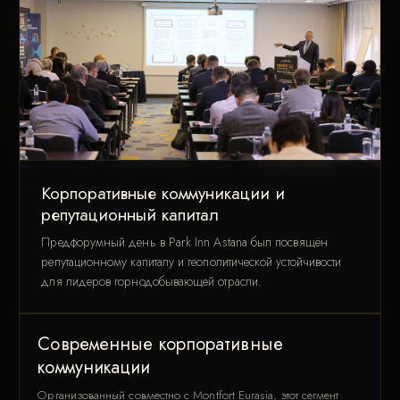
PARK INN ASTANA · ПРЕДФОРУМНЫЙ ДЕНЬ
Корпоративные коммуникации и
репутационный капитал
Предфорумный день в Park Inn Astana был посвящён
репутационному капиталу и геополитической устойчивости
для лидеров горнодобывающей отрасли.
Современные корпоративные
коммуникации
Организованный совместно с Montfort Eurasia, этот сегмент