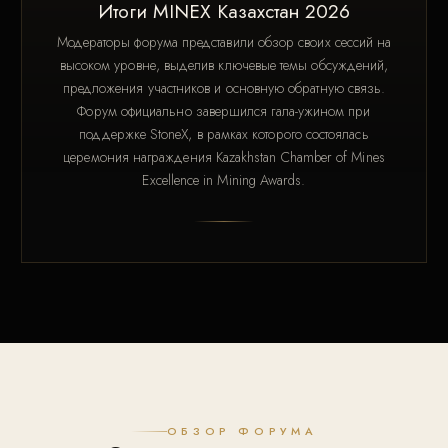
Итоги MINEX Казахстан 2026
Модераторы форума представили обзор своих сессий на
высоком уровне, выделив ключевые темы обсуждений,
предложения участников и основную обратную связь.
Форум официально завершился гала-ужином при
поддержке StoneX, в рамках которого состоялась
церемония награждения Kazakhstan Chamber of Mines
Excellence in Mining Awards.
ОБЗОР ФОРУМА