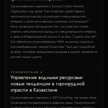
Организованная совместно с Eurasia Critical Minerals
Organisation под темой "Как Казахстан может извлечь
максимальную выгоду из растущего международного
интереса к критически важным полезным ископаемым?"
были посвящена обсуждению того, как Казахстан может
извлечь максимальную выгоду из международного интереса,
а затем в Инвестиционной сессии 3 на тему "Сделка или нет?
Как обеспечить результативность M&A на ранних стадиях в
горнодобывающем секторе Казахстана" был дан подробный
разбор способов преодоления разрыва в оценке проектов на
ранней стадии сделок.
ТЕХНИЧЕСКАЯ 4
Управление водными ресурсами:
новые тенденции в горнорудной
отрасли в Казахстане
Организованная совместно с SLR Consulting, эта панель была
посвящена усиливающемуся дефициту воды, Национальной
системе оценки водных ресурсов и обязательному переходу