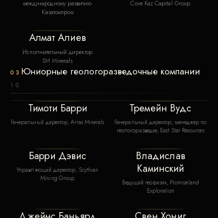
международному развитию
Cove Kaz Capital Group
Казатомпром
Алмат Алиев
Исполнительный директор
SM Minerals
Юниорные геологоразведочные компании
03
10
Тимоти Барри
Тремейн Вудс
Генеральный директор, Arras Minerals
Генеральный директор; менеджер по
геологоразведке, East Star Resources
Барри Дэвис
Владислав
Каминский
Управляющий директор, Scythian
Mining Group
Ведущий геофизик, Promiseland
Exploration
Джеймс Баньярд
Свен Хониг