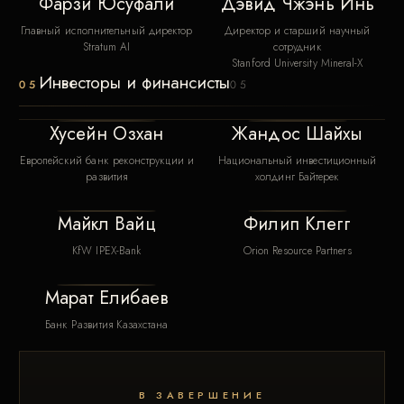
Фарзи Юсуфали
Дэвид Чжэнь Инь
Главный исполнительный директор
Директор и старший научный
Stratum AI
сотрудник
Stanford University Mineral-X
Инвесторы и финансисты
05
05
Хусейн Озхан
Жандос Шайхы
Европейский банк реконструкции и
Национальный инвестиционный
развития
холдинг Байтерек
Майкл Вайц
Филип Клегг
KfW IPEX-Bank
Orion Resource Partners
Марат Елибаев
Банк Развития Казахстана
В ЗАВЕРШЕНИЕ