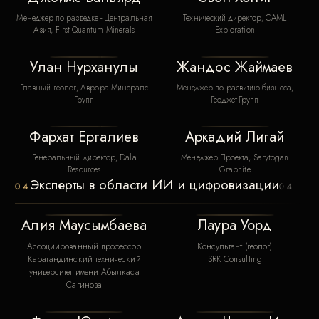
Менеджер по разведке - Центральная
Технический директор, CAML
Азия, First Quantum Minerals
Exploration
Улан Нурханулы
Жандос Жаймаев
Главный геолог, Аврора Минералс
Менеджер по развитию бизнеса,
Групп
Геоджет-Групп
Фархат Ергалиев
Аркадий Лигай
Генеральный директор, Dala
Менеджер Проекта, Sarytogan
Resources
Graphite
Эксперты в области ИИ и цифровизации
04
04
Алия Маусымбаева
Лаура Уорд
Ассоциированный профессор
Консультант (геолог)
Карагандинский технический
SRK Consulting
университет имени Абылкаса
Сагинова