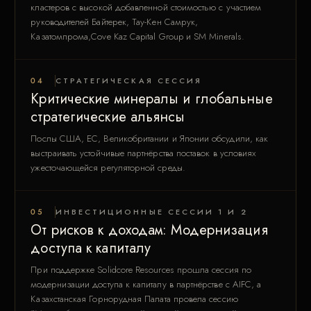
кластеров с высокой добавленной стоимостью с участием
руководителей Байтерек, Тау-Кен Самрук,
Казатомпрома,Cove Kaz Capital Group и SM Minerals.
04
СТРАТЕГИЧЕСКАЯ СЕССИЯ
Критические минералы и глобальные
стратегические альянсы
Послы США, ЕС, Великобритании и Японии обсудили, как
выстраивать устойчивые партнёрства поставок в условиях
ужесточающейся регуляторной среды.
05
ИНВЕСТИЦИОННЫЕ СЕССИИ 1 И 2
От рисков к доходам: Модернизация
доступа к капиталу
При поддержке Solidcore Resources прошла сессия по
модернизации доступа к капиталу в партнёрстве с AIFC, а
Казахстанская Горнорудная Палата провела сессию