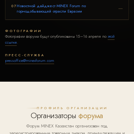
Новостной дайджест MINEX Forum по
07
горнодобывающей отрасли Евразии
ФОТОГРАФИИ
Фотографии форума будут опубликованы 15–16 апреля по
этой
ссылке
.
ПРЕСС-СЛУЖБА
pressoffice@minexforum.com
ПРОФИЛЬ ОРГАНИЗАЦИИ
Организаторы
форума
Форум MINEX Казахстан организован под
зарегистрированным товарным знаком, принадлежащим и