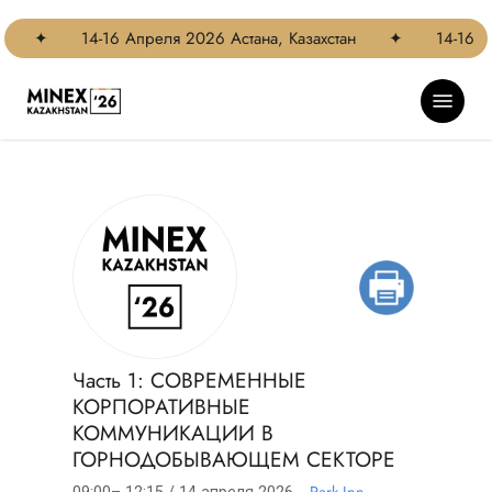
Skip
to
✦
14-16 Апреля 2026 Астана, Казахстан
✦
14-16 Ап
main
content
Menu
Часть 1: СОВРЕМЕННЫЕ
КОРПОРАТИВНЫЕ
КОММУНИКАЦИИ В
ГОРНОДОБЫВАЮЩЕМ СЕКТОРЕ